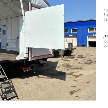
7 а
Ев
се
6 а
Дл
со
со