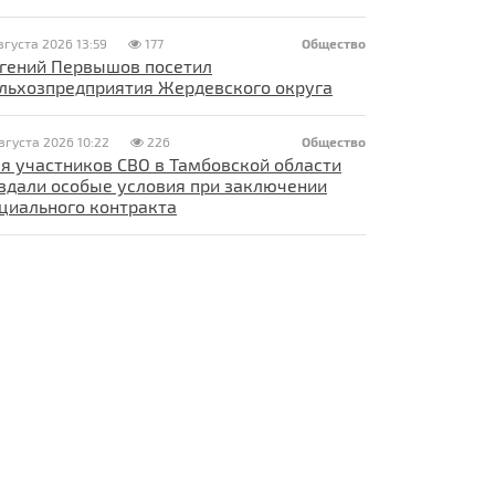
вгуста 2026 13:59
177
Общество
гений Первышов посетил
льхозпредприятия Жердевского округа
вгуста 2026 10:22
226
Общество
я участников СВО в Тамбовской области
здали особые условия при заключении
циального контракта