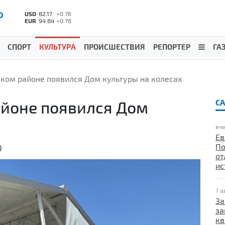
Р
USD
82.17
+0.76
EUR
94.84
+0.78
СПОРТ
КУЛЬТУРА
ПРОИСШЕСТВИЯ
РЕПОРТЕР
ГА
ком районе появился Дом культуры на колесах
йоне появился Дом
С
вче
Ев
По
)
от
ис
7 а
За
за
кв