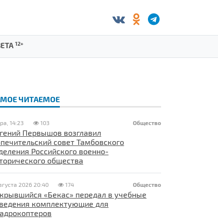
12+
ЗЕТА
АМОЕ ЧИТАЕМОЕ
ра, 14:23
103
Общество
гений Первышов возглавил
печительский совет Тамбовского
деления Российского военно-
торического общества
вгуста 2026 20:40
174
Общество
крывшийся «Бекас» передал в учебные
ведения комплектующие для
адрокоптеров