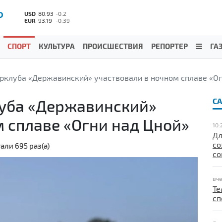
Р
USD
80.93
-0.2
EUR
93.19
-0.39
СПОРТ
КУЛЬТУРА
ПРОИСШЕСТВИЯ
РЕПОРТЕР
ГА
рклуба «Державинский» участвовали в ночном сплаве «Ог
луба «Державинский»
С
м сплаве «Огни над Цной»
10:
Дл
со
али 695 раз(а)
со
вче
Те
сп