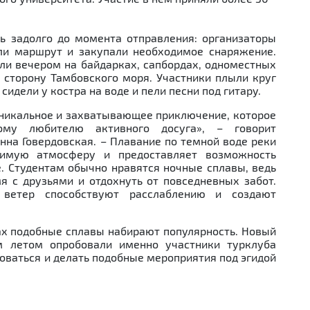
ь задолго до момента отправления: организаторы
ли маршрут и закупали необходимое снаряжение.
и вечером на байдарках, сапбордах, одноместных
сторону Тамбовского моря. Участники плыли круг
идели у костра на воде и пели песни под гитару.
уникальное и захватывающее приключение, которое
ому любителю активного досуга», – говорит
нна Говердовская. – Плавание по темной воде реки
римую атмосферу и предоставляет возможность
е. Студентам обычно нравятся ночные сплавы, ведь
я с друзьями и отдохнуть от повседневных забот.
ветер способствуют расслаблению и создают
ах подобные сплавы набирают популярность. Новый
м летом опробовали именно участники турклуба
оваться и делать подобные мероприятия под эгидой