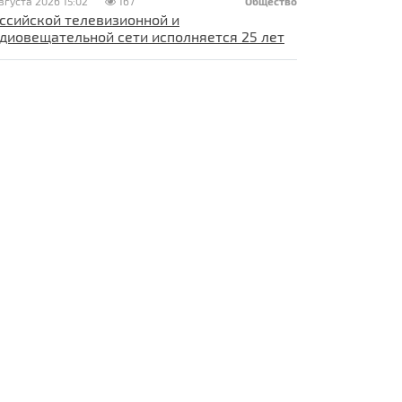
вгуста 2026 15:02
167
Общество
ссийской телевизионной и
диовещательной сети исполняется 25 лет