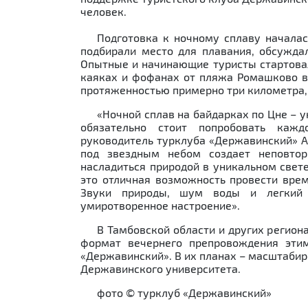
человек.
Подготовка к ночному сплаву началас
подбирали место для плавания, обсужда
Опытные и начинающие туристы стартовал
каяках и фофанах от пляжа Ромашково в 
протяженностью примерно три километра, с
«Ночной сплав на байдарках по Цне – 
обязательно стоит попробовать кажд
руководитель турклуба «Державинский» А
под звездным небом создает неповто
насладиться природой в уникальном свет
это отличная возможность провести врем
Звуки природы, шум воды и легкий 
умиротворенное настроение».
В Тамбовской области и других регион
формат вечернего препровождения эти
«Державинский». В их планах – масштабир
Державинского университета.
фото © турклуб «Державинский»