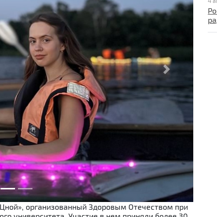
4 а
Ро
ра
Next
 Цной», организованный Здоровым Отечеством при
го университета. Участие в нем приняли более 30