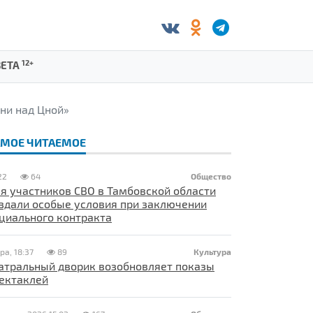
12+
ЗЕТА
ни над Цной»
АМОЕ ЧИТАЕМОЕ
22
64
Общество
я участников СВО в Тамбовской области
здали особые условия при заключении
циального контракта
ра, 18:37
89
Культура
атральный дворик возобновляет показы
ектаклей