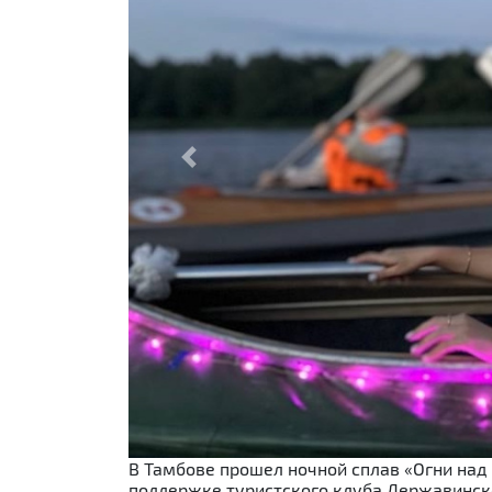
Previous
В Тамбове прошел ночной сплав «Огни над
поддержке туристского клуба Державинско