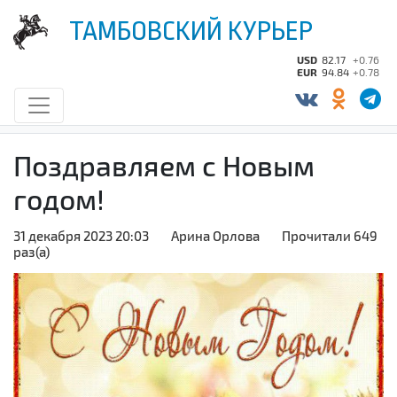
ТАМБОВСКИЙ КУРЬЕР
USD
82.17
+0.76
EUR
94.84
+0.78
Поздравляем с Новым
годом!
31 декабря 2023 20:03
Арина Орлова
Прочитали 649
раз(а)