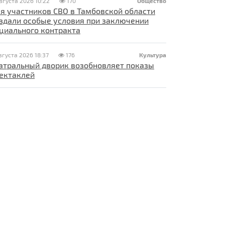
вгуста 2026 10:22
170
Общество
я участников СВО в Тамбовской области
здали особые условия при заключении
циального контракта
вгуста 2026 18:37
176
Культура
атральный дворик возобновляет показы
ектаклей