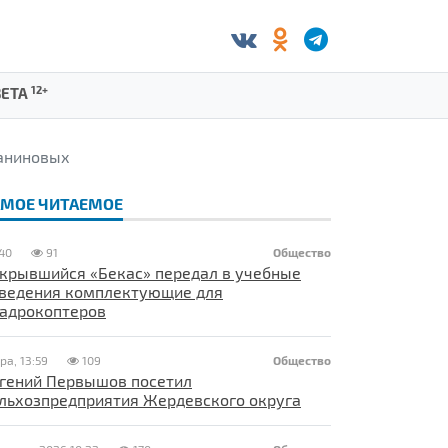
12+
ЗЕТА
аниновых
АМОЕ ЧИТАЕМОЕ
40
91
Общество
крывшийся «Бекас» передал в учебные
ведения комплектующие для
адрокоптеров
ра, 13:59
109
Общество
гений Первышов посетил
льхозпредприятия Жердевского округа