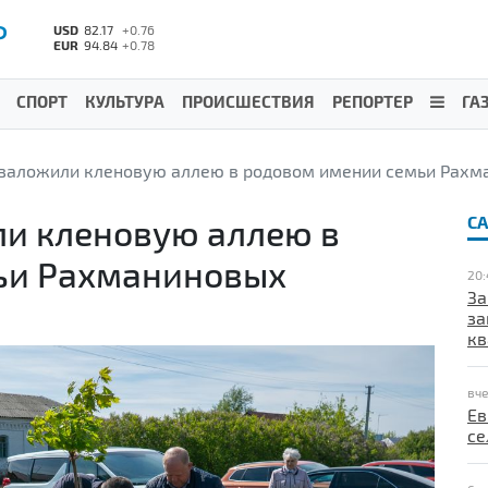
Р
USD
82.17
+0.76
EUR
94.84
+0.78
СПОРТ
КУЛЬТУРА
ПРОИСШЕСТВИЯ
РЕПОРТЕР
ГА
заложили кленовую аллею в родовом имении семьи Рахм
и кленовую аллею в
С
ьи Рахманиновых
20:
За
за
кв
вче
Ев
се