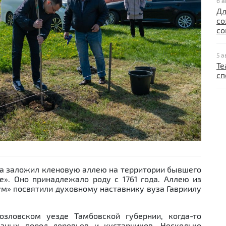
6 а
Дл
со
со
5 а
Те
сп
Next
а заложил кленовую аллею на территории бывшего
». Оно принадлежало роду с 1761 года. Аллею из
ум» посвятили духовному наставнику вуза Гавриилу
зловском уезде Тамбовской губернии, когда-то
азных пород деревьев и кустарников. Несколько