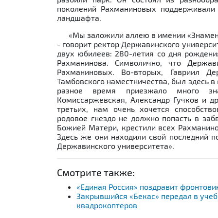
поколений Рахманиновых поддерживали 
ландшафта.
«Мы заложили аллею в имении «Знаменс
- говорит ректор Державинского университ
двух юбилеев: 280-летия со дня рождения
Рахманинова. Символично, что Держа
Рахманиновых. Во-вторых, Гавриил Де
Тамбовского наместничества, был здесь в
разное время приезжало много зн
Комиссаржевская, Александр Гучков и др
третьих, нам очень хочется способств
родовое гнездо не должно попасть в заб
Божией Матери, крестили всех Рахманино
Здесь же они находили свой последний п
Державинского университета».
Смотрите также:
«Единая Россия» поздравит фронтови
Закрывшийся «Бекас» передал в уче
квадрокоптеров