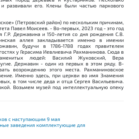
и развивали его. Клены были частью паркового
кое» (Петровский район) по нескольким причинам,
ета Павел Моисеев. - Во-первых, 2023 год - это год
 Г.Р. Державина и 150-летия со дня рождения С.В.
винская аллея закладывается именно в имении
ржавин, будучи в 1786-1788 годах правителем
 гостях у Герасима Иевлиевича Рахманинова. Сюда в
аменитых людей: Василий Жуковский, Вера
угие. Державин - один из первых в этом ряду. В-
овать возрождению этого места. Рахманиновское
вение. Именно здесь, при церкви во имя Знамения
вых, в том числе деда и отца Сергея Васильевича.
окой. Возьмем музей под интеллектуальную опеку
ков с наступающим 9 мая
бные заведения комплектующие для