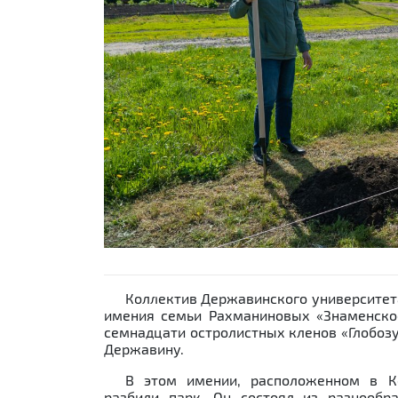
Previous
Коллектив Державинского университет
имения семьи Рахманиновых «Знаменское
семнадцати остролистных кленов «Глобоз
Державину.
В этом имении, расположенном в Ко
разбили парк. Он состоял из разнообр