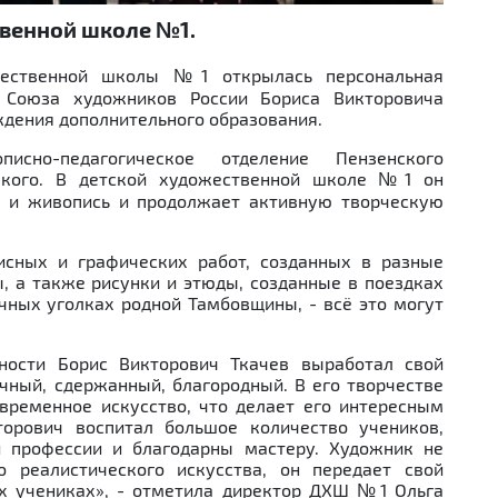
твенной школе №1.
жественной школы №1 открылась персональная
 Союза художников России Бориса Викторовича
ждения дополнительного образования.
исно-педагогическое отделение Пензенского
ицкого. В детской художественной школе №1 он
ок и живопись и продолжает активную творческую
исных и графических работ, созданных в разные
, а также рисунки и этюды, созданные в поездках
чных уголках родной Тамбовщины, - всё это могут
ьности Борис Викторович Ткачев выработал свой
чный, сдержанный, благородный. В его творчестве
временное искусство, что делает его интересным
торович воспитал большое количество учеников,
й профессии и благодарны мастеру. Художник не
о реалистического искусства, он передает свой
х учениках», - отметила директор ДХШ №1 Ольга