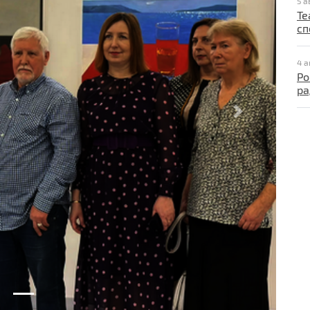
5 а
Те
сп
4 а
Ро
ра
Next