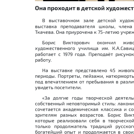
Она проходит в детской художес
В выставочном зале детской худо
выставка преподавателя школы, члена
Ткачева. Она приурочена к 75-летию учре
Борис Викторович окончил живоп
художественного училища им. К.А.Сав
работает с 1979 года. Преподаёт рисун
работу.
На выставке представлено 45 живоп
периоды. Портреты, пейзажи, натюрморты
под впечатлением от пребывания в разли
увидеть посетители.
«За долгие годы творческой деятел
собственный неповторимый стиль: лакони
сочетается академическая классика и со
зрителям разных возрастов. Борис Вик
которые реализовали себя в творческо
только продолжатель традиций русског
богатейший опыт и продолжается в свои