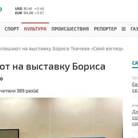
Р
USD
81.41
+0.48
EUR
94.06
+0.87
СПОРТ
КУЛЬТУРА
ПРОИСШЕСТВИЯ
РЕПОРТЕР
ГА
глашают на выставку Бориса Ткачева «Свой взгляд»
т на выставку Бориса
С
»
13:
Ев
се
читали 389 раз(а)
вче
Дл
со
со