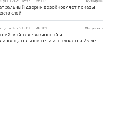
вгуста 2026 18:37
142
Культура
атральный дворик возобновляет показы
ектаклей
вгуста 2026 15:02
201
Общество
ссийской телевизионной и
диовещательной сети исполняется 25 лет