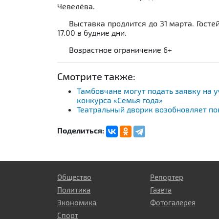
Чевелёва.
Выставка продлится до 31 марта. Гостей
17.00 в будние дни.
Возрастное ограничение 6+
Смотрите также:
Тамбовчане могут подать заявку на 
конкурса «Семья года»
Театральный дворик возобновляет по
Поделиться:
Общество
Репортер
Политика
Газета
Экономика
Фотогалерея
Спорт