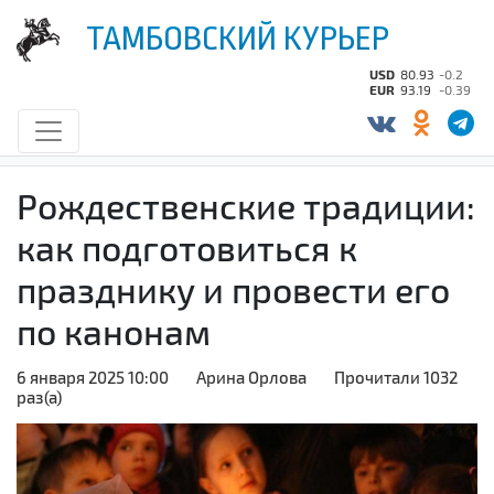
ТАМБОВСКИЙ КУРЬЕР
USD
80.93
-0.2
EUR
93.19
-0.39
Рождественские традиции:
как подготовиться к
празднику и провести его
по канонам
6 января 2025 10:00
Арина Орлова
Прочитали 1032
раз(а)