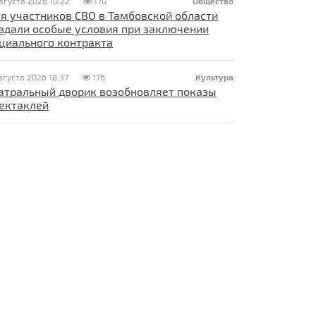
вгуста 2026 10:22
170
Общество
я участников СВО в Тамбовской области
здали особые условия при заключении
циального контракта
вгуста 2026 18:37
176
Культура
атральный дворик возобновляет показы
ектаклей