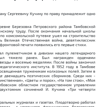
ану Сергеевичу Кучину по праву принадлежит одно
еревне Березовка Петровского района Тамбовской
янскому труду. После окончания начальной школы
а по комсомольской путевке ушел на строительство
ь Великая Отечественная война, девятиклассник
 фронтовой печати появились его первые стихи.
ал пулеметчиком в дивизии нашего легендарного
 был тяжело ранен. Был награжден орденами
 Звезды и восемью медалями. После войны закончил
едагогического института. В 1952 году в Тамбове
 посвященная труженикам колхозных полей. Затем в
 двенадцать поэтических сборников. Среди них -
инственная», «Цветы и порох», «На том стою», «Моя
мбовском областном государственном управлении
двухтомник сочинений И. Кучина «Три четверти
ральных журналах и газетах. Плодотворно работал
вода - с немецкого, французского, болгарского,