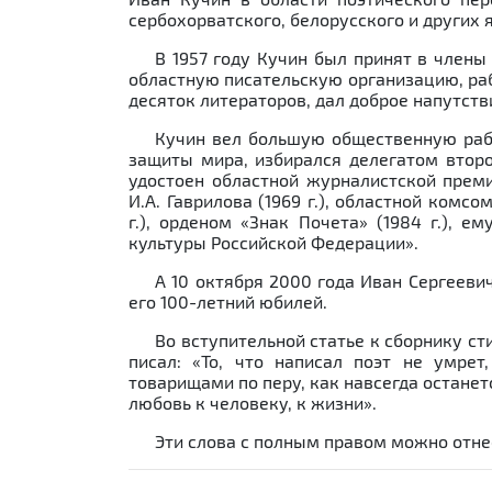
сербохорватского, белорусского и других 
В 1957 году Кучин был принят в члены
областную писательскую организацию, ра
десяток литераторов, дал доброе напутст
Кучин вел большую общественную раб
защиты мира, избирался делегатом второ
удостоен областной журналистской прем
И.А. Гаврилова (1969 г.), областной ком
г.), орденом «Знак Почета» (1984 г.), 
культуры Российской Федерации».
А 10 октября 2000 года Иван Сергеевич
его 100-летний юбилей.
Во вступительной статье к сборнику с
писал: «То, что написал поэт не умрет
товарищами по перу, как навсегда останет
любовь к человеку, к жизни».
Эти слова с полным правом можно отне