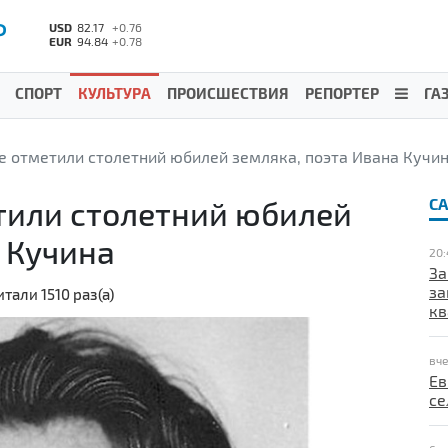
Р
USD
82.17
+0.76
EUR
94.84
+0.78
СПОРТ
КУЛЬТУРА
ПРОИСШЕСТВИЯ
РЕПОРТЕР
ГА
 отметили столетний юбилей земляка, поэта Ивана Кучи
тили столетний юбилей
С
 Кучина
20:
За
за
тали 1510 раз(а)
кв
вче
Ев
се