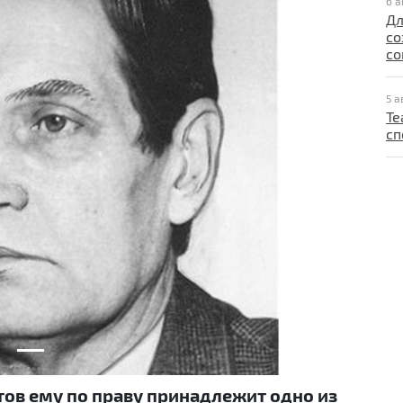
6 а
Дл
со
со
5 а
Те
сп
Next
тов ему по праву принадлежит одно из