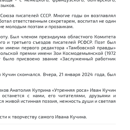
языков.
 Союза писателей СССР. Многие годы он возглавлял
ботал ответственным секретарем, воспитал не один
вие молодым поэтам и прозаикам.
оту. Был членом президиума областного Комитета
го и третьего съездов писателей РСФСР. Поэт был
ии имени первого редактора «Тамбовской правды»
сомольской премии имени Зои Космодемьянской (1972
ему было присвоено звание «Заслуженный работник
 Кучин скончался. Вчера, 21 января 2024 года, был
тихов Анатолия Куприна «Утренняя роса» Иван Кучин
, останется с нами, его читателями, друзьями и
ся живой истинная поэзия, нежность души и светлая
сти к творчеству самого Ивана Кучина.