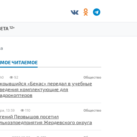
12+
ЗЕТА
на
АМОЕ ЧИТАЕМОЕ
40
92
Общество
крывшийся «Бекас» передал в учебные
ведения комплектующие для
адрокоптеров
ра, 13:59
110
Общество
гений Первышов посетил
льхозпредприятия Жердевского округа