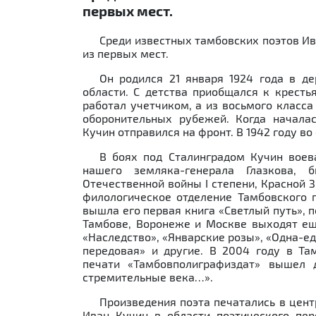
первых мест.
Среди известных тамбовских поэтов Ив
из первых мест.
Он родился 21 января 1924 года в д
области. С детства приобщался к кресть
работал учетчиком, а из восьмого класс
оборонительных рубежей. Когда началас
Кучин отправился на фронт. В 1942 году во
В боях под Сталинградом Кучин воев
нашего земляка-генерала Глазкова,
Отечественной войны I степени, Красной
филологическое отделение Тамбовского п
вышла его первая книга «Светлый путь»,
Тамбове, Воронеже и Москве выходят еще
«Наследство», «Январские розы», «Одна-ед
передовая» и другие. В 2004 году в Та
печати «Тамбовполиграфиздат» вышел 
стремительные века…».
Произведения поэта печатались в цент
Иван Кучин в области поэтического пере