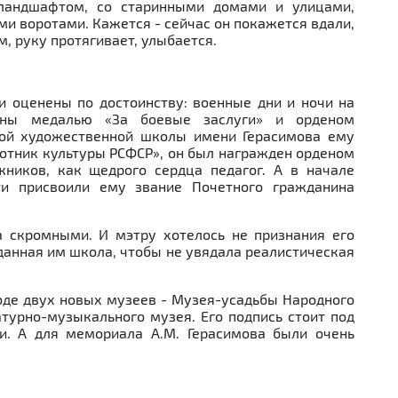
 ландшафтом, со старинными домами и улицами,
 воротами. Кажется - сейчас он покажется вдали,
м, руку протягивает, улыбается.
и оценены по достоинству: военные дни и ночи на
ены медалью «За боевые заслуги» и орденом
кой художественной школы имени Герасимова ему
отник культуры РСФСР», он был награжден орденом
ников, как щедрого сердца педагог. А в начале
ти присвоили ему звание Почетного гражданина
а скромными. И мэтру хотелось не признания его
зданная им школа, чтобы не увядала реалистическая
оде двух новых музеев - Музея-усадьбы Народного
атурно-музыкального музея. Его подпись стоит под
и. А для мемориала А.М. Герасимова были очень