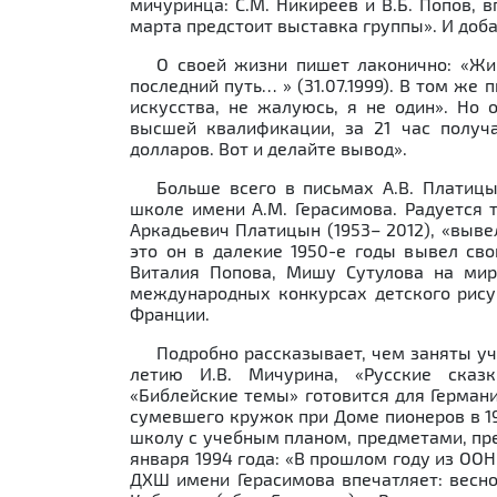
мичуринца: С.М. Никиреев и В.Б. Попов, 
марта предстоит выставка группы». И добав
О своей жизни пишет лаконично: «Жи
последний путь… » (31.07.1999). В том же
искусства, не жалуюсь, я не один». Но 
высшей квалификации, за 21 час получ
долларов. Вот и делайте вывод».
Больше всего в письмах А.В. Платиц
школе имени А.М. Герасимова. Радуется 
Аркадьевич Платицын (1953– 2012), «выве
это он в далекие 1950-е годы вывел св
Виталия Попова, Мишу Сутулова на мир
международных конкурсах детского рисун
Франции.
Подробно рассказывает, чем заняты уч
летию И.В. Мичурина, «Русские сказк
«Библейские темы» готовится для Герман
сумевшего кружок при Доме пионеров в 1
школу с учебным планом, предметами, пр
января 1994 года: «В прошлом году из ОО
ДХШ имени Герасимова впечатляет: весной