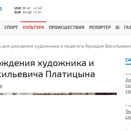
Р
USD
81.41
+0.48
EUR
94.06
+0.87
СПОРТ
КУЛЬТУРА
ПРОИСШЕСТВИЯ
РЕПОРТЕР
ГА
о дня рождения художника и педагога Аркадия Васильеви
рождения художника и
С
сильевича Платицына
вче
Дл
со
)
со
5 а
Те
сп