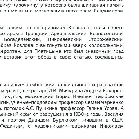
вичу Курочкину, у которого была шикарная память
л он меня и с московским писателем Владимиром
ом, каким он воспринимал Козлов в годы своего
ре храмы Троицкий, Архангельский, Вознесенский,
Богаделенский, Николаевский Сторожевский,
образ Козлова с вытянутыми вверх колокольнями,
ероятен: для Платицына это был сказочный град
и вставил этот образ в свою статью, сославшись,
льнейшие: тамбовский коллекционер и рассказчик
мерлинг, секретарь И.В. Мичурина Андрей Бахарев,
 Никулин, московский Борис Илешин, тамбовские
ыгин, ученые-плодоводы профессор Семен Черненко
, потомок А.С. Пушкина профессор Галина Усова. А
ьинский храм от разрушения в 1930-е годы, Василия
м и поэтом Давидом Бурлюком, жившим в США,
 Фединым, с художниками-графиками Николаем