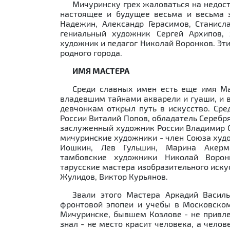
Previous
Мичуринску грех жаловаться на недост
настоящее и будущее весьма и весьма 
Надежин, Александр Герасимов, Станисл
гениальный художник Сергей Архипов,
художник и педагог Николай Воронков. Эт
родного города.
ИМЯ МАСТЕРА
Среди славных имен есть еще имя М
владевшим тайнами акварели и гуаши, и 
девчонкам открыл путь в искусство. Сре
России Виталий Попов, обладатель Сереб
заслуженный художник России Владимир С
мичуринские художники - член Союза худ
Иошкин, Лев Гульшин, Марина Акерма
тамбовские художники Николай Ворон
тарусские мастера изобразительного иску
Жулидов, Виктор Курьянов.
Звали этого Мастера Аркадий Васил
фронтовой эпопеи и учебы в Московско
Мичуринске, бывшем Козлове - не привле
знал - не место красит человека, а челов