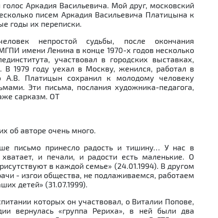
 голос Аркадия Васильевича. Мой друг, московский
есколько писем Аркадия Васильевича Платицына к
ые годы их переписки.
человек непростой судьбы, после окончания
МГПИ имени Ленина в конце 1970-х годов несколько
единститута, участвовал в городских выставках,
. В 1979 году уехал в Москву, женился, работал в
о А.В. Платицын сохранил к молодому человеку
ьмами. Эти письма, послания художника-педагога,
аже сарказм. ОТ
их об авторе очень много.
ше письмо принесло радость и тишину… У нас в
хватает, и печали, и радости есть маленькие. О
рисутствуют в каждой семье» (24.01.1994). В другом
врачи - изгои общества, не подлаживаемся, работаем
их детей» (31.07.1999).
питании которых он участвовал, о Виталии Попове,
дии вернулась «группа Рериха», в ней были два