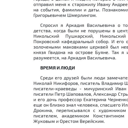
отправил меня к старожилу Ивану Андрее
на события, фамилии и даты. Познакоми
Григорьевичем Шмерлингом.
Спросил я Аркадия Васильевича о т
детства, когда были не порушены в цент
Никольский Пушкарский, Никольский 
Покровский кафедральный собор. И его 
золочеными маковками церквей был нев
князя Гвидона на острове Буяне. Так я 
разумеется, на Аркадия Васильевича.
ВРЕМЯ И ЛЮДИ
Среди его друзей были люди замечате
Николай Никифоров, писатель Владимир Ш
писатели-краеведы - мичуринский Иван
писатели Петр Шаповалов, Александр Стр
и его дочь профессор Екатерина Черненко
еще он близко знал человека, спасшего Ил
Дрокина, переписывался с художнико
писателем, академиком Константином
Жуковым и Орестом Верейским.