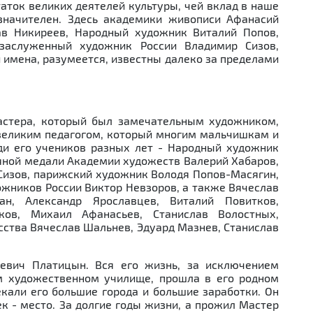
Next
аток великих деятелей культуры, чей вклад в наше
значителен. Здесь академики живописи Афанасий
ав Никиреев, Народный художник Виталий Попов,
 заслуженный художник России Владимир Сизов,
и имена, разумеется, известны далеко за пределами
астера, который был замечательным художником,
великим педагогом, который многим мальчишкам и
ди его учеников разных лет - Народный художник
ряной медали Академии художеств Валерий Хабаров,
изов, парижский художник Володя Попов-Масягин,
ожников России Виктор Невзоров, а также Вячеслав
н, Александр Ярославцев, Виталий Повитков,
ков, Михаил Афанасьев, Станислав Волостных,
сства Вячеслав Шальнев, Эдуард Мазнев, Станислав
ьевич Платицын. Вся его жизнь, за исключением
м художественном училище, прошла в его родном
кали его большие города и большие заработки. Он
ек - место. За долгие годы жизни, а прожил Мастер