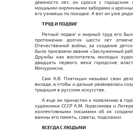
девяносто лет, он сросся с городским
мощными кирпичными заборами и арочными
его узнаешь по походке. А вот он уже рядо
ТРУД И ПОДВИГ
Ратный подвиг и мирный труд его был
протяжении долгих шести лет отмеч
Отечественной войны, за создание детс
было присвоено звание «Заслуженный раб
Дружбы как воспитатель молодых худож
двадцать первого века городские влас
Мичуринска.
Сам А.В. Платицын называл свои дел
вклада, а чтобы и дальше развивалась со
традиция в русском искусстве.
А еще он причастен к появлению в гор
художника СССР А.М. Герасимова и Литер
коллективными письмами об их создани
важны его память, советы, подсказки.
ВСЕГДА С ЛЮДЬМИ