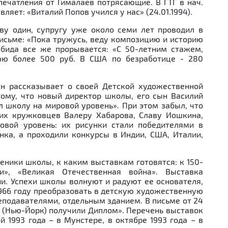
впечатления от Гималаев потрясающие. В ГТГ в нач.
ляет: «Виталий Попов учился у нас» (24.01.1994).
ву один, супругу уже около семи лет проводил в
 письме: «Пока тружусь, веду композицию и историю
обида все же прорывается: «С 50-летним стажем,
аю более 500 руб. В США по безработице - 280
ын рассказывает о своей Детской художественной
тому, что новый директор школы, его сын Василий
л школу на мировой уровень». При этом забыл, что
оих кружковцев Валеру Хабарова, Славу Иошкина,
овой уровень: их рисунки стали победителями в
ка, а проходили конкурсы в Индии, США, Италии,
еники школы, к каким выставкам готовятся: к 150-
и», «Великая Отечественная война». Выставка
ии. Успехи школы волнуют и радуют ее основателя,
966 году преобразовать в детскую художественную
еподавателями, отдельным зданием. В письме от 24
Н (Нью-Йорк) получили Диплом». Перечень выставок
 1993 года – в Мунстере, в октябре 1993 года – в