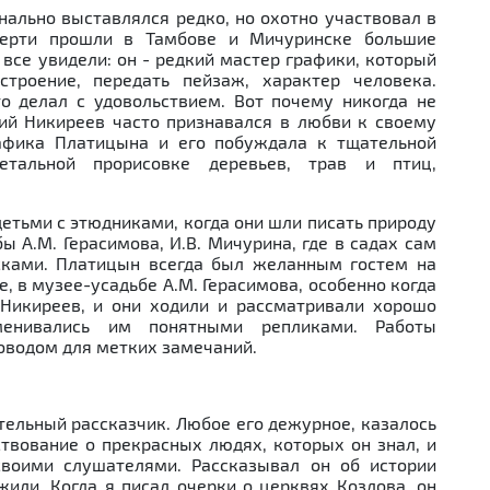
ально выставлялся редко, но охотно участвовал в
мерти прошли в Тамбове и Мичуринске большие
 все увидели: он - редкий мастер графики, который
троение, передать пейзаж, характер человека.
то делал с удовольствием. Вот почему никогда не
й Никиреев часто признавался в любви к своему
рафика Платицына и его побуждала к тщательной
етальной прорисовке деревьев, трав и птиц,
етьми с этюдниками, когда они шли писать природу
ы А.М. Герасимова, И.В. Мичурина, где в садах сам
сками. Платицын всегда был желанным гостем на
, в музее-усадьбе А.М. Герасимова, особенно когда
 Никиреев, и они ходили и рассматривали хорошо
менивались им понятными репликами. Работы
водом для метких замечаний.
ельный рассказчик. Любое его дежурное, казалось
ствование о прекрасных людях, которых он знал, и
своими слушателями. Рассказывал он об истории
жили. Когда я писал очерки о церквях Козлова, он