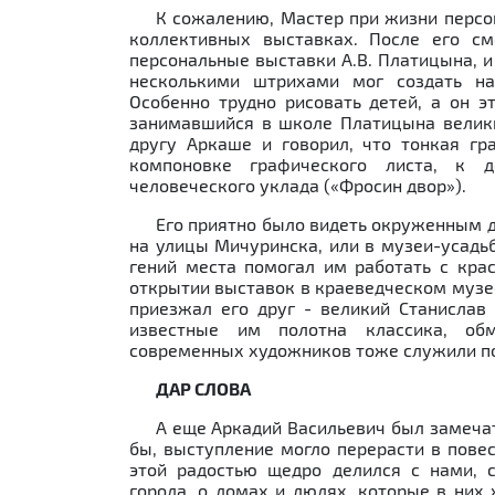
К сожалению, Мастер при жизни персон
коллективных выставках. После его с
персональные выставки А.В. Платицына, и
несколькими штрихами мог создать нас
Особенно трудно рисовать детей, а он э
занимавшийся в школе Платицына велики
другу Аркаше и говорил, что тонкая г
компоновке графического листа, к д
человеческого уклада («Фросин двор»).
Его приятно было видеть окруженным д
на улицы Мичуринска, или в музеи-усадьб
гений места помогал им работать с кра
открытии выставок в краеведческом музее
приезжал его друг - великий Станислав
известные им полотна классика, об
современных художников тоже служили по
ДАР СЛОВА
А еще Аркадий Васильевич был замечат
бы, выступление могло перерасти в пове
этой радостью щедро делился с нами, 
города, о домах и людях, которые в них 