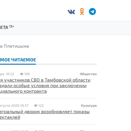
12+
ЗЕТА
ча Платицына
АМОЕ ЧИТАЕМОЕ
ра, 10:22
106
Общество
я участников СВО в Тамбовской области
здали особые условия при заключении
циального контракта
вгуста 2026 18:37
122
Культура
атральный дворик возобновляет показы
ектаклей