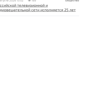
вгуста 2026 15:02
189
Общество
ссийской телевизионной и
диовещательной сети исполняется 25 лет