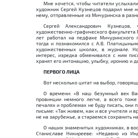
Мне хочется, чтобы читатели услыхали
художник Сергей Кузнецов подарил мне н
нему, отправленные из Мичуринска в разн
Сергей Александрович Кузнецов, 
художественно-графического факультета 
лет работал на педфаке Мичуринского п
тогда и познакомился с А.В. Платицыным
художественных школах, в журнале. Н
интерес, изредка обменивался с ним пис
хранят его интонацию, улыбку, иронию и д
ПЕРВОГО ЛИЦА
Вот несколько цитат на выбор, говорящ
О времени: «В наш безумный век Ва
провинции немного легче, а всего тоже 
печалях и проблемах не буду писать, они п
письме: «Так живем, как и все учителя и 
не на зарубежье, а стараемся сохранить наш
О наших знаменитых художниках, в вос
Станиславе Никирееве: «Недавно из Ин